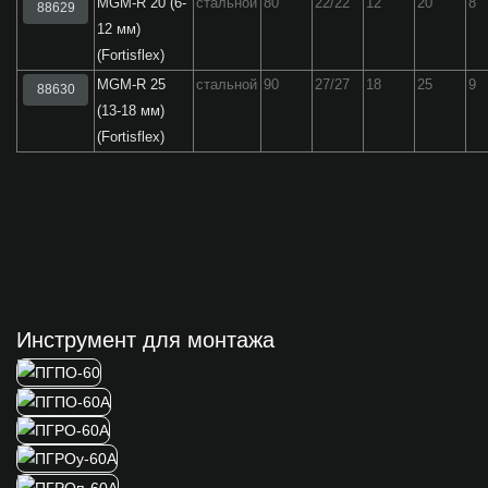
MGM-R 20 (6-
стальной
80
22/22
12
20
8
88629
12 мм)
(Fortisflex)
MGM-R 25
стальной
90
27/27
18
25
9
88630
(13-18 мм)
(Fortisflex)
Инструмент для монтажа