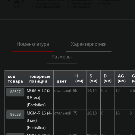
Номенклатура
Характеристики
Размеры
H
S
D
AG
G
код
товарные
товара
позиции
цвет
(мм)
(мм)
(мм)
(мм)
(
MGM-R 12 (3-
стальной
65
14/14
6.5
12
6.
88627
6.5 мм)
(Fortisflex)
MGM-R 16 (4-
стальной
75
18/18
8
16
8
88628
8 мм)
(Fortisflex)