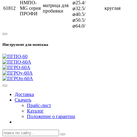
НМПО-
⌀25.4/
матрица для
61812
MG серия
круглая
⌀32.5/
пробивки
ПРОФИ
⌀40.5/
⌀50.5/
⌀64.0/
Инструмент для монтажа
Доставка
Скачать
Прайс-лист
Каталог
Положение о гарантии