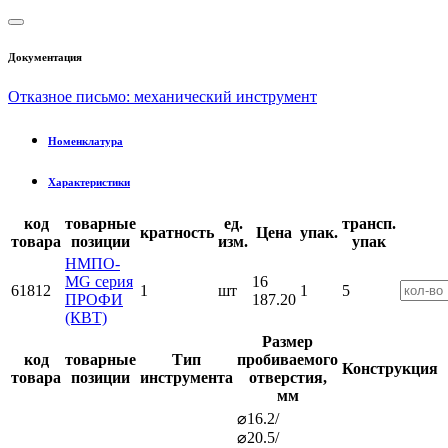
Документация
Отказное письмо: механический инструмент
Номенклатура
Характеристики
код
товарные
ед.
трансп.
кратность
Цена
упак.
товара
позиции
изм.
упак
НМПО-
MG серия
16
61812
1
шт
1
5
ПРОФИ
187.20
(КВТ)
Размер
код
товарные
Тип
пробиваемого
Конструкция
товара
позиции
инструмента
отверстия,
мм
⌀16.2/
⌀20.5/