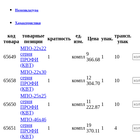
Номенклатура
Характеристики
код
товарные
ед.
трансп.
кратность
Цена
упак.
товара
позиции
изм.
упак
МПО-22х22
серия
9
65649
1
компл
1
10
ПРОФИ
366.68
(КВТ)
МПО-22х30
серия
12
65658
1
компл
1
10
ПРОФИ
304.70
(КВТ)
МПО-25х25
серия
11
65650
1
компл
1
10
ПРОФИ
222.87
(КВТ)
МПО-46х46
серия
19
65651
1
компл
1
4
ПРОФИ
370.11
(КВТ)