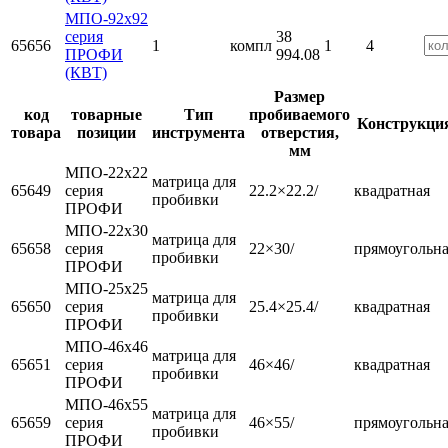
МПО-92х92
серия
38
65656
1
компл
1
4
ПРОФИ
994.08
(КВТ)
Размер
код
товарные
Тип
пробиваемого
Конструкци
товара
позиции
инструмента
отверстия,
мм
МПО-22х22
матрица для
65649
серия
22.2×22.2/
квадратная
пробивки
ПРОФИ
МПО-22х30
матрица для
65658
серия
22×30/
прямоугольн
пробивки
ПРОФИ
МПО-25х25
матрица для
65650
серия
25.4×25.4/
квадратная
пробивки
ПРОФИ
МПО-46х46
матрица для
65651
серия
46×46/
квадратная
пробивки
ПРОФИ
МПО-46х55
матрица для
65659
серия
46×55/
прямоугольн
пробивки
ПРОФИ