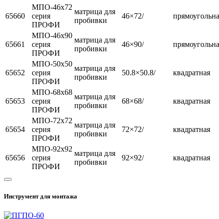
МПО-46х72
матрица для
65660
серия
46×72/
прямоугольн
пробивки
ПРОФИ
МПО-46х90
матрица для
65661
серия
46×90/
прямоугольн
пробивки
ПРОФИ
МПО-50х50
матрица для
65652
серия
50.8×50.8/
квадратная
пробивки
ПРОФИ
МПО-68х68
матрица для
65653
серия
68×68/
квадратная
пробивки
ПРОФИ
МПО-72х72
матрица для
65654
серия
72×72/
квадратная
пробивки
ПРОФИ
МПО-92х92
матрица для
65656
серия
92×92/
квадратная
пробивки
ПРОФИ
Инструмент для монтажа