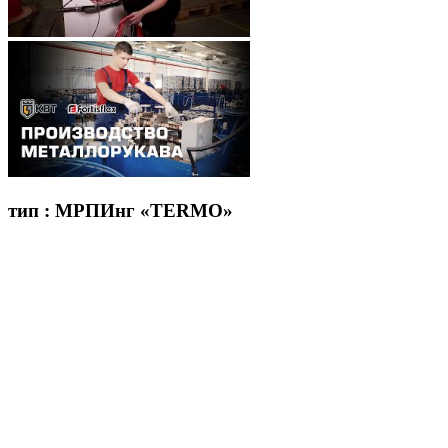
тип : МРПИнг «TERMO»