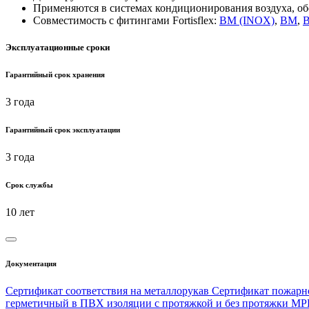
Применяются в системах кондиционирования воздуха, об
Совместимость с фитингами Fortisflex:
ВМ (INOX)
,
ВМ
,
В
Эксплуатационные сроки
Гарантийный срок хранения
3 года
Гарантийный срок эксплуатации
3 года
Срок службы
10 лет
Документация
Сертификат соответствия на металлорукав
Сертификат пожарно
герметичный в ПВХ изоляции с протяжкой и без протяжки