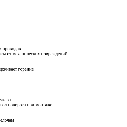
и проводов
иты от механических повреждений
ерживает горение
рукава
угол поворота при монтаже
щелочам