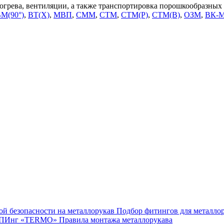
огрева, вентиляции, а также транспортировка порошкообразных
М(90°)
,
ВТ(Х)
,
МВП
,
СММ
,
СТМ
,
СТМ(Р)
,
СТМ(В)
,
ОЗМ
,
ВК-М
й безопасности на металлорукав
Подбор фитингов для металл
 МРПИнг «TERMO»
Правила монтажа металлорукава