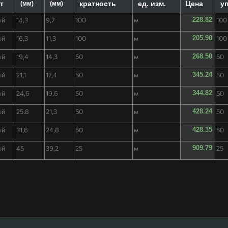
т
кратность
ед. изм.
Цена
уп
(мм)
(мм)
ый
14,3
9,7
100
м
228.82
100
ый
16,3
11,3
100
м
205.90
100
ый
19,4
14,3
50
м
268.50
50
ый
21,1
17,4
50
м
345.24
50
ый
24,6
19,6
50
м
344.82
50
ый
25.8
21,3
50
м
428.24
50
ый
31,6
24,8
50
м
428.35
50
ый
45
39,2
25
м
909.79
25