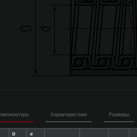
оменклатура
Характеристики
Размеры
D
d