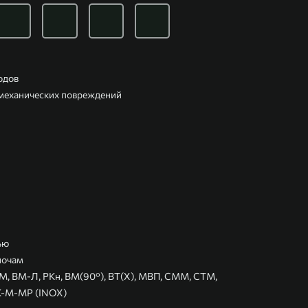
одов
 механических повреждений
ью
лочам
-М, ВМ-Л, РКн, ВМ(90°), ВТ(Х), МВП, СММ, СТМ,
К-М-МР (INOX)