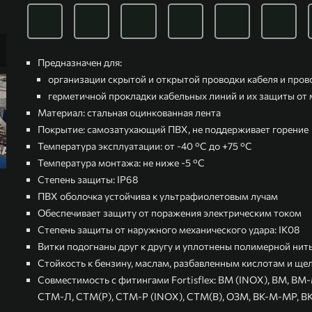
Предназначен для:
организации скрытой и открытой проводки кабеля и пров
герметичной прокладки кабельных линий и их защиты от
Материал: стальная оцинкованная лента
Покрытие: самозатухающий ПВХ, не поддерживает горение
Температура эксплуатации: от -40 °С до +75 °С
Температура монтажа: не ниже -5 °С
Степень защиты: IP68
ПВХ оболочка устойчива к ультрафиолетовым лучам
Обеспечивает защиту от поражения электрическим током
Степень защиты от наружного механического удара: IK08
Витки подогнаны друг к другу и уплотнены полимерной нит
Стойкость к бензину, маслам, разбавленным кислотам и ще
Совместимость с фитингами Fortisflex: ВМ (INOX), ВМ, ВМ
СТМ-Л, СТМ(Р), СТМ-Р (INOX), СТМ(В), ОЗМ, ВК-М-МР, В