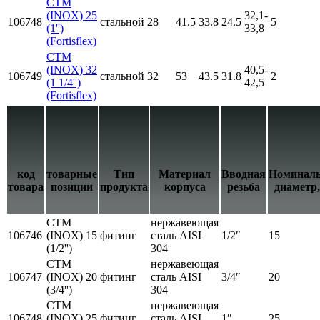
СТМ
(INOX) 25
32,1-
106748
стальной
28
41.5
33.8
24.5
5
(1'')
33,8
(Fortisflex)
СТМ
(INOX) 32
40,5-
106749
стальной
32
53
43.5
31.8
2
(1 1/4'')
42,5
(Fortisflex)
код
товарные
Тип
Материал
Вводная
Номинал
товара
позиции
продукта
корпуса
резьба
диаметр
СТМ
нержавеющая
106746
(INOX) 15
фитинг
сталь AISI
1/2″
15
(1/2'')
304
СТМ
нержавеющая
106747
(INOX) 20
фитинг
сталь AISI
3/4″
20
(3/4'')
304
СТМ
нержавеющая
106748
(INOX) 25
фитинг
сталь AISI
1″
25