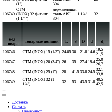
(1'')
304
СТМ
нержавеющая
106749
(INOX) 32
фитинг
сталь AISI
1 1/4″
32
(1 1/4'')
304
код
товарные позиции
L
S
D
d
d₁
товара
19,5-
106746
СТМ (INOX) 15 (1/2'')
24.05
30
21.8
14.6
21,5
25,0-
106747
СТМ (INOX) 20 (3/4'')
26
35
27.4
19.4
26,7
32,1-
106748
СТМ (INOX) 25 (1'')
28
41.5
33.8
24.5
33,8
СТМ (INOX) 32 (1
40,5-
106749
32
53
43.5
31.8
1/4'')
42,5
Доставка
Скачать
Прайс-лист