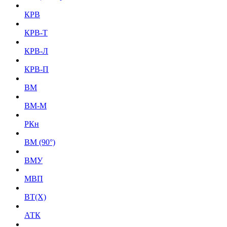
КРВ
КРВ-Т
КРВ-Л
КРВ-П
ВМ
ВМ-М
РКн
ВМ (90°)
ВМУ
МВП
BT(X)
АТК