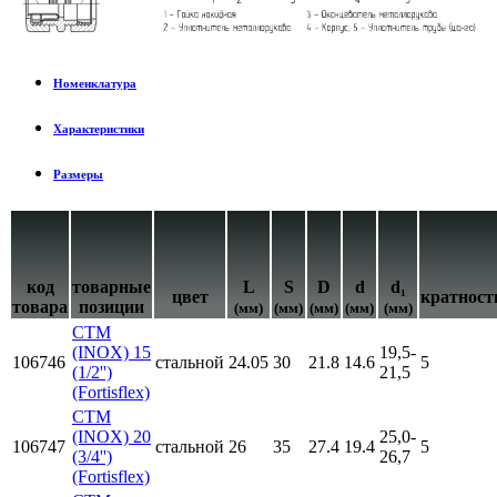
Номенклатура
Характеристики
Размеры
код
товарные
L
S
D
d
d₁
цвет
кратност
товара
позиции
(мм)
(мм)
(мм)
(мм)
(мм)
СТМ
(INOX) 15
19,5-
106746
стальной
24.05
30
21.8
14.6
5
(1/2'')
21,5
(Fortisflex)
СТМ
(INOX) 20
25,0-
106747
стальной
26
35
27.4
19.4
5
(3/4'')
26,7
(Fortisflex)