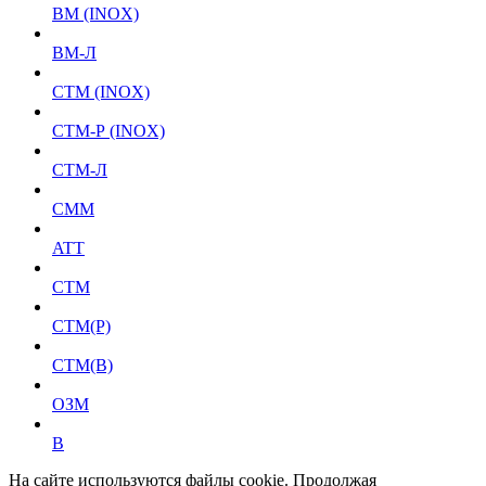
ВМ (INOX)
ВМ-Л
СТМ (INOX)
СТМ-Р (INOX)
СТМ-Л
СММ
ATT
СТМ
СТМ(Р)
СТМ(В)
ОЗМ
В
На сайте используются файлы cookie. Продолжая