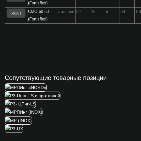
(Fortisflex)
СМО 60-63
стальной
89
16
6
59
1.
69201
(Fortisflex)
Сопутствующие товарные позиции