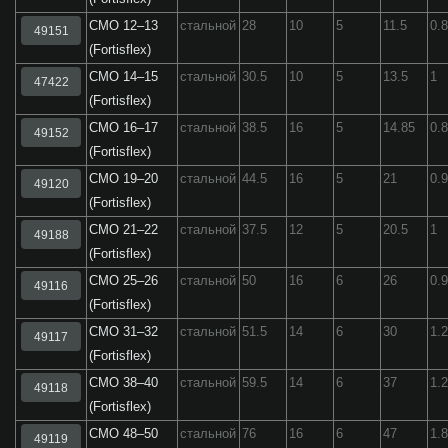
СМО 12–13
стальной
28
10
5
11.5
0.
49151
(Fortisflex)
СМО 14–15
стальной
30.5
10
5
13.5
1
47422
(Fortisflex)
СМО 16–17
стальной
38.5
16
5
14.85
0.
49152
(Fortisflex)
СМО 19–20
стальной
44.5
16
5
21
0.
49120
(Fortisflex)
СМО 21–22
стальной
37.5
12
5
20.5
1
49188
(Fortisflex)
СМО 25–26
стальной
50
16
6
26
0.
49116
(Fortisflex)
СМО 31–32
стальной
51.5
14
6
30
1.
49117
(Fortisflex)
СМО 38–40
стальной
59.5
14
6
37
1.
49118
(Fortisflex)
СМО 48–50
стальной
76
16
6
47
1.
49119