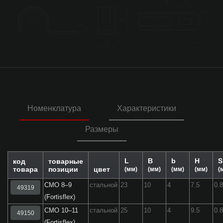
Номенклатура
Характеристики
Размеры
L
B
b
H
S
код
товарные
товара
позиции
цвет
(мм)
(мм)
(мм)
(мм)
(
СМО 8–9
стальной
23
10
4
7.5
0.
49319
(Fortisflex)
СМО 10–11
стальной
25
10
4
9.5
0.
49150
(Fortisflex)