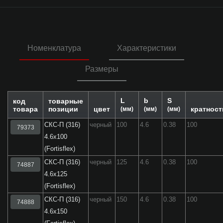
Номенклатура
Характеристики
Размеры
L
b
S
код
товарные
товара
позиции
цвет
кратност
(мм)
(мм)
(мм)
СКС-П (316)
черный
100
4.6
0.38
100
79373
4.6x100
(Fortisflex)
СКС-П (316)
черный
125
4.6
0.38
100
74887
4.6x125
(Fortisflex)
СКС-П (316)
черный
150
4.6
0.38
100
74888
4.6x150