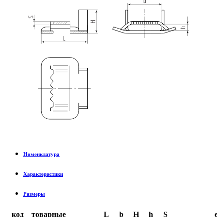
Номенклатура
Характеристики
Размеры
код
товарные
L
b
H
h
S