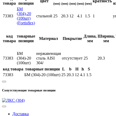
цвет
кратность
товара
позиции
и
(мм)
(мм)
(мм)
(мм)
(мм)
БМ
(304)-20
73383
стальной
25
20.3
12
4.1
1.5
1
у
(100шт)
(Fortisflex)
код
товарные
Длина,
Ширина,
Материал
Покрытие
товара
позиции
мм
мм
БМ
нержавеющая
73383
(304)-20
сталь AISI
отсутствует
25
20.3
(100шт)
304/
код товара
товарные позиции
L
b
H
h
S
73383
БМ (304)-20 (100шт)
25
20.3
12
4.1
1.5
Сопутствующие товарные позиции
Доставка