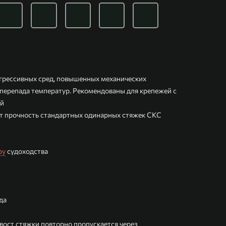
агрессивных сред, повышенных механических
 перепада температур. Рекомендованы для крепежей с
ий
т прочность стандартных одинарных стяжек СКС
ру
судоходства
да
хвост стяжки повторно пропускается через