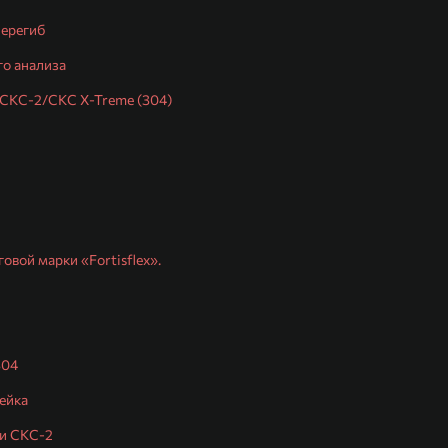
перегиб
го анализа
/СКС-2/СКС X-Treme (304)
вой марки «Fortisflex».
304
ейка
 и СКС-2