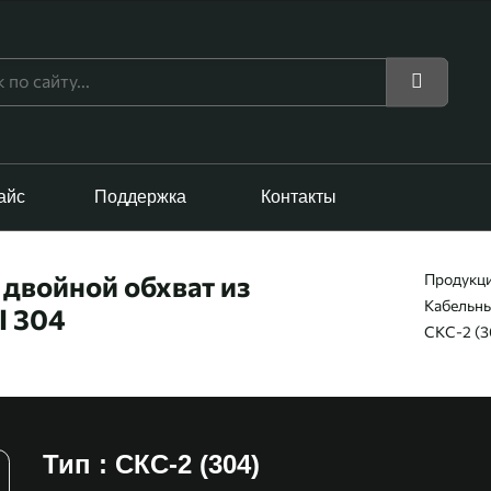
айс
Поддержка
Контакты
двойной обхват из
Продукц
Кабельны
I 304
СКС-2 (3
Тип : СКС-2 (304)