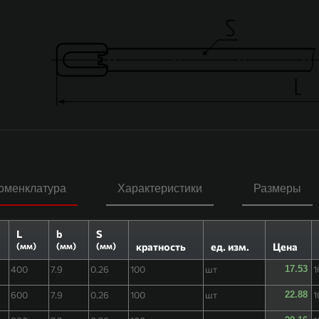
оменклатура
Характеристики
Размеры
L
b
S
кратность
ед. изм.
Цена
(мм)
(мм)
(мм)
й
400
7.9
0.26
100
шт
17.53
1
й
600
7.9
0.26
100
шт
22.88
1