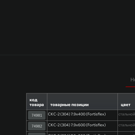
Н
код
товара
товарные позиции
цвет
СКС-2 (304) 7.9х400 (Fortisflex)
стально
74981
СКС-2 (304) 7.9х600 (Fortisflex)
стально
74982