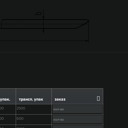
упак.
трансп. упак
заказ
00
2500
00
600