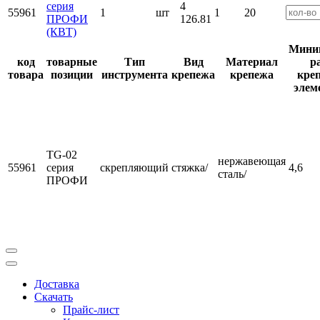
серия
4
55961
1
шт
1
20
ПРОФИ
126.81
(КВТ)
Мини
код
товарные
Тип
Вид
Материал
р
товара
позиции
инструмента
крепежа
крепежа
кре
элем
TG-02
нержавеющая
55961
серия
скрепляющий
стяжка/
4,6
сталь/
ПРОФИ
Доставка
Скачать
Прайс-лист