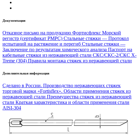
Документация
Отказное письмо на продукцию Фортисфлекс
Морской
регистр (сертификат РМРС)
Стальные стяжки — Протокол
испытаний на растяжение и перегиб
Стальные стяжки —
Заключение по результатам химического анализа
Паспорт на
кабельные стяжки из нержавеющей стали СКС/СКС-2/СКС X-
Treme (304)
Правила монтажа стяжек из нержавеющей стали
Дополнительная информация
Сделано в России. Производство нержавеющих стяжек
торговой марки «Fortisflex».
Области применения стяжек из
нержавеющей стали
Преимущества стяжек из нержавеющей
стали
Краткая характеристика и области применения стали
AISI-304