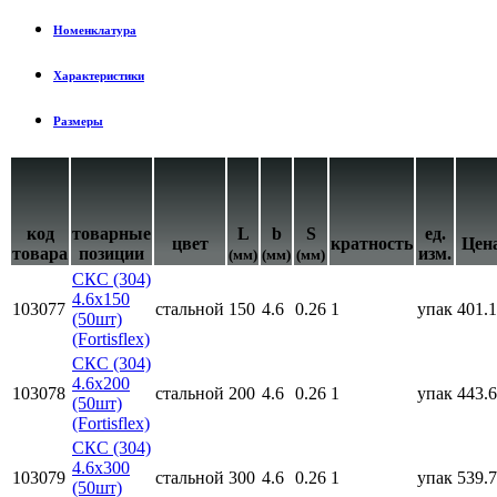
Номенклатура
Характеристики
Размеры
код
товарные
L
b
S
ед.
цвет
кратность
Цен
товара
позиции
изм.
(мм)
(мм)
(мм)
СКС (304)
4.6x150
103077
стальной
150
4.6
0.26
1
упак
401.
(50шт)
(Fortisflex)
СКС (304)
4.6x200
103078
стальной
200
4.6
0.26
1
упак
443.
(50шт)
(Fortisflex)
СКС (304)
4.6x300
103079
стальной
300
4.6
0.26
1
упак
539.
(50шт)