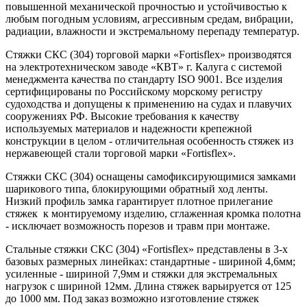
повышенной механической прочностью и устойчивостью к
любым погодным условиям, агрессивным средам, вибрации,
радиации, влажности и экстремальному перепаду температур.
Стяжки СКС (304) торговой марки «Fortisflex» производятся
на электротехническом заводе «КВТ» г. Калуга с системой
менеджмента качества по стандарту ISO 9001. Все изделия
сертифицированы по Российскому морскому регистру
судоходства и допущены к применению на судах и плавучих
сооружениях РФ. Высокие требования к качеству
используемых материалов и надежности крепежной
конструкции в целом - отличительная особенность стяжек из
нержавеющей стали торговой марки «Fortisflex».
Стяжки СКС (304) оснащены самофиксирующимися замками
шарикового типа, блокирующими обратный ход ленты.
Низкий профиль замка гарантирует плотное прилегание
стяжек к монтируемому изделию, сглаженная кромка полотна
- исключает возможность порезов и травм при монтаже.
Стальные стяжки СКС (304) «Fortisflex» представлены в 3-х
базовых размерных линейках: стандартные - шириной 4,6мм;
усиленные - шириной 7,9мм и стяжки для экстремальных
нагрузок с шириной 12мм. Длина стяжек варьируется от 125
до 1000 мм. Под заказ возможно изготовление стяжек