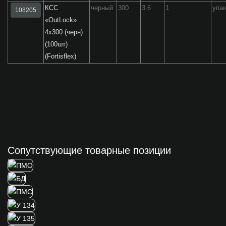
КСС
черный
300
3.6
1
упа
108205
«OutLock»
4x300 (черн)
(100шт)
(Fortisflex)
Сопутствующие товарные позиции