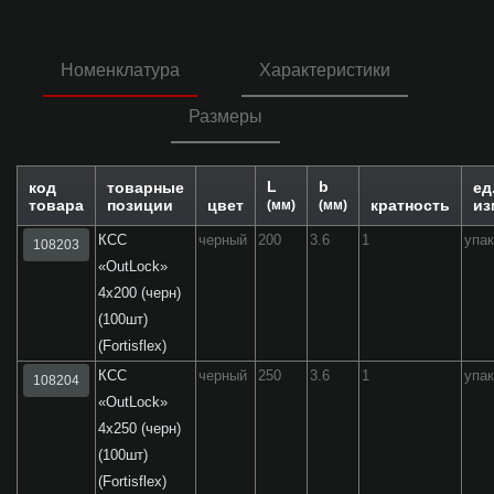
Номенклатура
Характеристики
Размеры
L
b
код
товарные
ед
товара
позиции
цвет
кратность
из
(мм)
(мм)
КСС
черный
200
3.6
1
упа
108203
«OutLock»
4x200 (черн)
(100шт)
(Fortisflex)
КСС
черный
250
3.6
1
упа
108204
«OutLock»
4x250 (черн)
(100шт)
(Fortisflex)