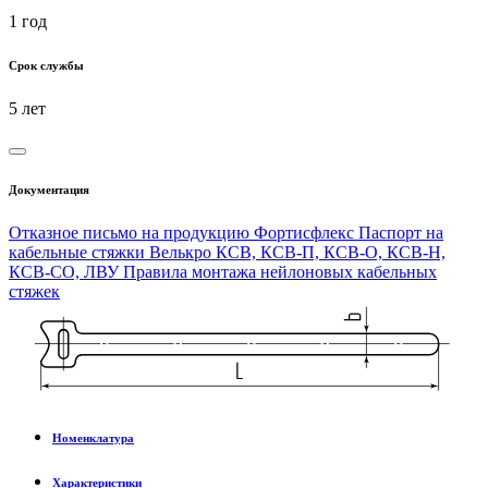
1 год
Срок службы
5 лет
Документация
Отказное письмо на продукцию Фортисфлекс
Паспорт на
кабельные стяжки Велькро КСВ, КСВ-П, КСВ-О, КСВ-Н,
КСВ-СО, ЛВУ
Правила монтажа нейлоновых кабельных
стяжек
Номенклатура
Характеристики