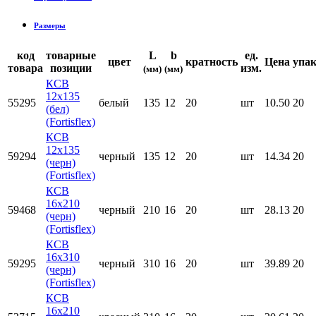
Размеры
код
товарные
L
b
ед.
цвет
кратность
Цена
упак
товара
позиции
изм.
(мм)
(мм)
КСВ
12х135
55295
белый
135
12
20
шт
10.50
20
(бел)
(Fortisflex)
КСВ
12х135
59294
черный
135
12
20
шт
14.34
20
(черн)
(Fortisflex)
КСВ
16х210
59468
черный
210
16
20
шт
28.13
20
(черн)
(Fortisflex)
КСВ
16х310
59295
черный
310
16
20
шт
39.89
20
(черн)
(Fortisflex)
КСВ
16х210