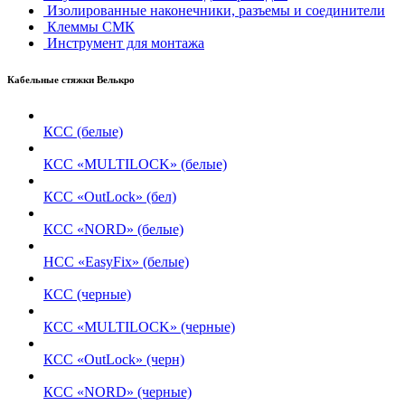
Изолированные наконечники, разъемы и соединители
Клеммы СМК
Инструмент для монтажа
Кабельные стяжки Велькро
КСС (белые)
КСС «MULTILOCK» (белые)
КСС «OutLock» (бел)
КСС «NORD» (белые)
НСС «EasyFix» (белые)
КСС (черные)
КСС «MULTILOCK» (черные)
КСС «OutLock» (черн)
КСС «NORD» (черные)