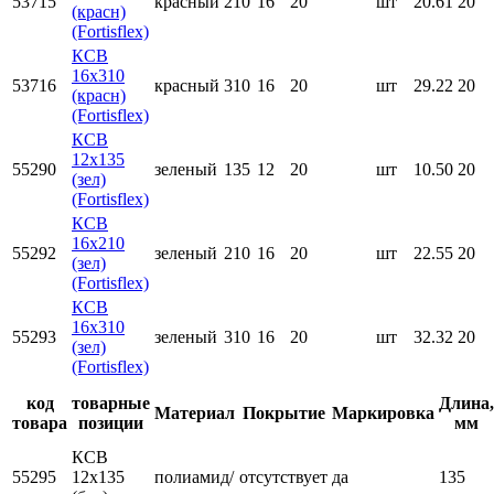
53715
красный
210
16
20
шт
20.61
20
(красн)
(Fortisflex)
КСВ
16х310
53716
красный
310
16
20
шт
29.22
20
(красн)
(Fortisflex)
КСВ
12х135
55290
зеленый
135
12
20
шт
10.50
20
(зел)
(Fortisflex)
КСВ
16х210
55292
зеленый
210
16
20
шт
22.55
20
(зел)
(Fortisflex)
КСВ
16х310
55293
зеленый
310
16
20
шт
32.32
20
(зел)
(Fortisflex)
код
товарные
Длина,
Материал
Покрытие
Маркировка
товара
позиции
мм
КСВ
55295
12х135
полиамид/
отсутствует
да
135