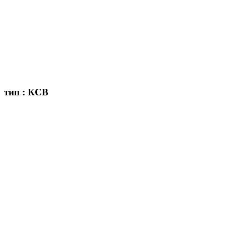
тип : КСВ