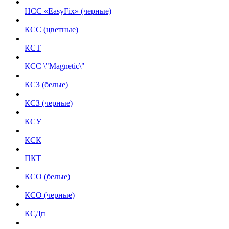
НСС «EasyFix» (черные)
КСС (цветные)
КСТ
КСС \"Magnetic\"
КСЗ (белые)
КСЗ (черные)
КСУ
КСК
ПКТ
КСО (белые)
КСО (черные)
КСДп