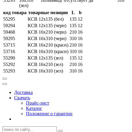
55293
16х310
полиамид/
отсутствует
да
310
(зел)
код товара
товарные позиции
L
b
55295
КСВ 12х135 (бел)
135
12
59294
КСВ 12х135 (черн)
135
12
59468
КСВ 16х210 (черн)
210
16
59295
КСВ 16х310 (черн)
310
16
53715
КСВ 16х210 (красн)
210
16
53716
КСВ 16х310 (красн)
310
16
55290
КСВ 12х135 (зел)
135
12
55292
КСВ 16х210 (зел)
210
16
55293
КСВ 16х310 (зел)
310
16
Доставка
Скачать
Прайс-лист
Каталог
Положение о гарантии