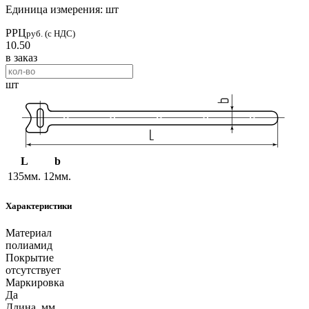
Единица измерения: шт
РРЦ
руб. (с НДС)
10.50
в заказ
шт
L
b
135мм.
12мм.
Характеристики
Материал
полиамид
Покрытие
отсутствует
Маркировка
Да
Длина, мм