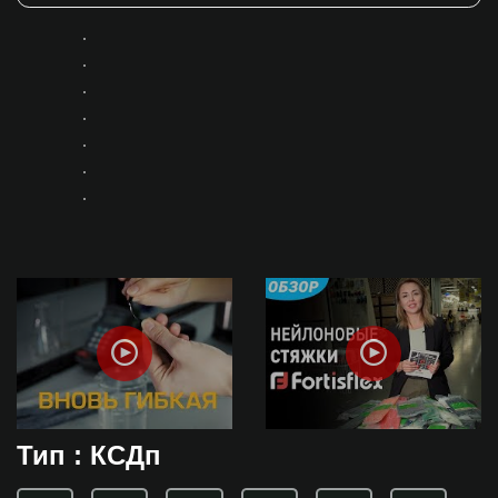
Тип : КСДп