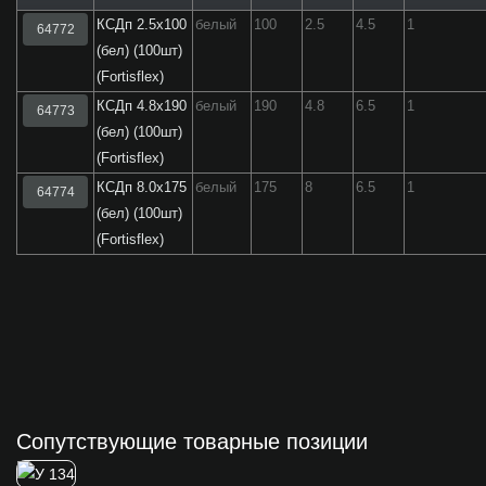
КСДп 2.5x100
белый
100
2.5
4.5
1
64772
(бел) (100шт)
(Fortisflex)
КСДп 4.8x190
белый
190
4.8
6.5
1
64773
(бел) (100шт)
(Fortisflex)
КСДп 8.0x175
белый
175
8
6.5
1
64774
(бел) (100шт)
(Fortisflex)
Сопутствующие товарные позиции