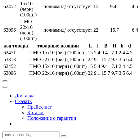
15х10
62452
полиамид/
отсутствует
15
9.4
4.5
(черн)
(100шт)
ПМО
22х16
63096
полиамид/
отсутствует
22
15.7
6.4
(черн)
(100шт)
код товара
товарные позиции
L
l
B
H
h
d
62451
ПМО 15х10 (бел) (100шт)
15
5.4
9.4
7.1
2.4
4.5
53313
ПМО 22х16 (бел) (100шт)
22
9.1
15.7
9.7
3.5
6.4
62452
ПМО 15х10 (черн) (100шт)
15
5.4
9.4
7.1
2.4
4.5
63096
ПМО 22х16 (черн) (100шт)
22
9.1
15.7
9.7
3.5
6.4
Доставка
Скачать
Прайс-лист
Каталог
Положение о гарантии