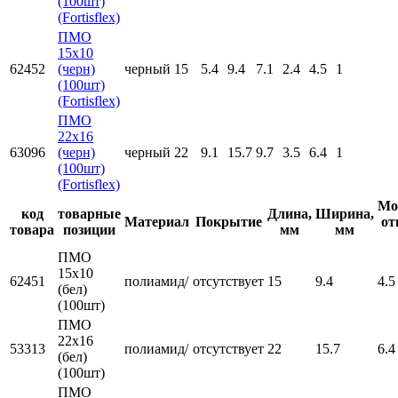
(100шт)
(Fortisflex)
ПМО
15х10
62452
(черн)
черный
15
5.4
9.4
7.1
2.4
4.5
1
(100шт)
(Fortisflex)
ПМО
22х16
63096
(черн)
черный
22
9.1
15.7
9.7
3.5
6.4
1
(100шт)
(Fortisflex)
Мо
код
товарные
Длина,
Ширина,
Материал
Покрытие
от
товара
позиции
мм
мм
ПМО
15х10
62451
полиамид/
отсутствует
15
9.4
4.5
(бел)
(100шт)
ПМО
22х16
53313
полиамид/
отсутствует
22
15.7
6.4
(бел)
(100шт)
ПМО