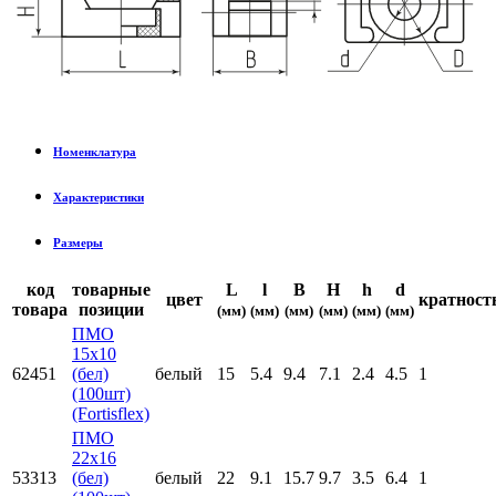
Номенклатура
Характеристики
Размеры
код
товарные
L
l
B
H
h
d
цвет
кратност
товара
позиции
(мм)
(мм)
(мм)
(мм)
(мм)
(мм)
ПМО
15х10
62451
(бел)
белый
15
5.4
9.4
7.1
2.4
4.5
1
(100шт)
(Fortisflex)
ПМО
22х16
53313
(бел)
белый
22
9.1
15.7
9.7
3.5
6.4
1