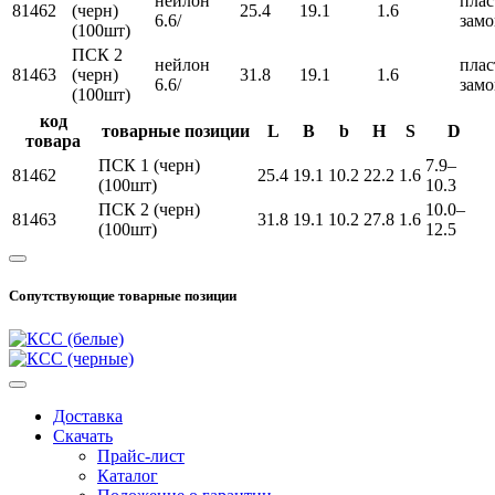
нейлон
пла
81462
(черн)
25.4
19.1
1.6
6.6/
замо
(100шт)
ПСК 2
нейлон
пла
81463
(черн)
31.8
19.1
1.6
6.6/
замо
(100шт)
код
товарные позиции
L
B
b
H
S
D
товара
ПСК 1 (черн)
7.9–
81462
25.4
19.1
10.2
22.2
1.6
(100шт)
10.3
ПСК 2 (черн)
10.0–
81463
31.8
19.1
10.2
27.8
1.6
(100шт)
12.5
Сопутствующие товарные позиции
Доставка
Скачать
Прайс-лист
Каталог