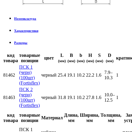
Номенклатура
Характеристики
Размеры
код
товарные
L
B
b
H
S
D
цвет
кратно
товара
позиции
(мм)
(мм)
(мм)
(мм)
(мм)
(мм)
ПСК 1
(черн)
7.9–
81462
черный
25.4
19.1
10.2
22.2
1.6
1
(100шт)
10.3
(Fortisflex)
ПСК 2
(черн)
10.0–
81463
черный
31.8
19.1
10.2
27.8
1.6
1
(100шт)
12.5
(Fortisflex)
код
товарные
Длина,
Ширина,
Толщина,
За
Материал
товара
позиции
мм
мм
мм
уст
ПСК 1