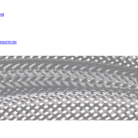
ия
инители