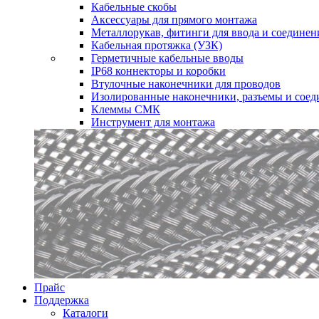
Кабельные скобы
Аксессуары для прямого монтажа
Металлорукав, фитинги для ввода и соединен
Кабельная протяжка (УЗК)
Герметичные кабельные вводы
IP68 коннекторы и коробки
Втулочные наконечники для проводов
Изолированные наконечники, разъемы и соед
Клеммы СМК
Инструмент для монтажа
Прайс
Поддержка
Каталоги