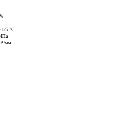
0%
+125 °C
 МПа
кВ/мм