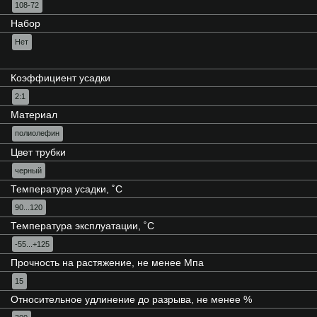
108-72
Набор
Нет
Коэффициент усадки
2:1
Материал
полиолефин
Цвет трубки
черный
Температура усадки, ˚С
90...120
Температура эксплуатации, ˚С
-55...+125
Прочность на растяжение, не менее Мпа
15
Относительное удлинение до разрыва, не менее %