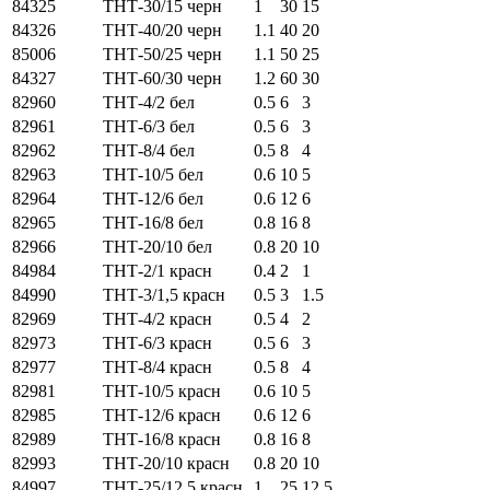
84325
ТНТ-30/15 черн
1
30
15
84326
ТНТ-40/20 черн
1.1
40
20
85006
ТНТ-50/25 черн
1.1
50
25
84327
ТНТ-60/30 черн
1.2
60
30
82960
ТНТ-4/2 бел
0.5
6
3
82961
ТНТ-6/3 бел
0.5
6
3
82962
ТНТ-8/4 бел
0.5
8
4
82963
ТНТ-10/5 бел
0.6
10
5
82964
ТНТ-12/6 бел
0.6
12
6
82965
ТНТ-16/8 бел
0.8
16
8
82966
ТНТ-20/10 бел
0.8
20
10
84984
ТНТ-2/1 красн
0.4
2
1
84990
ТНТ-3/1,5 красн
0.5
3
1.5
82969
ТНТ-4/2 красн
0.5
4
2
82973
ТНТ-6/3 красн
0.5
6
3
82977
ТНТ-8/4 красн
0.5
8
4
82981
ТНТ-10/5 красн
0.6
10
5
82985
ТНТ-12/6 красн
0.6
12
6
82989
ТНТ-16/8 красн
0.8
16
8
82993
ТНТ-20/10 красн
0.8
20
10
84997
ТНТ-25/12.5 красн
1
25
12.5