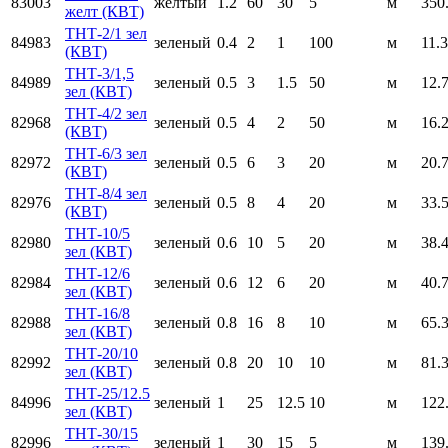
83003
желтый
1.2
60
30
5
м
350
желт (КВТ)
ТНТ-2/1 зел
84983
зеленый
0.4
2
1
100
м
11.
(КВТ)
ТНТ-3/1,5
84989
зеленый
0.5
3
1.5
50
м
12.
зел (КВТ)
ТНТ-4/2 зел
82968
зеленый
0.5
4
2
50
м
16.
(КВТ)
ТНТ-6/3 зел
82972
зеленый
0.5
6
3
20
м
20.
(КВТ)
ТНТ-8/4 зел
82976
зеленый
0.5
8
4
20
м
33.
(КВТ)
ТНТ-10/5
82980
зеленый
0.6
10
5
20
м
38.
зел (КВТ)
ТНТ-12/6
82984
зеленый
0.6
12
6
20
м
40.
зел (КВТ)
ТНТ-16/8
82988
зеленый
0.8
16
8
10
м
65.
зел (КВТ)
ТНТ-20/10
82992
зеленый
0.8
20
10
10
м
81.
зел (КВТ)
ТНТ-25/12.5
84996
зеленый
1
25
12.5
10
м
122
зел (КВТ)
ТНТ-30/15
82996
зеленый
1
30
15
5
м
139