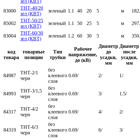
зел (КВТ)
ТНТ-40/20
83000
зеленый
1.1
40
20
5
м
182
зел (КВТ)
ТНТ-50/25
85002
зеленый
1.1
50
25
5
м
297
зел (КВТ)
ТНТ-60/30
83004
зеленый
1.2
60
30
5
м
350
зел (КВТ)
Диаметр
Диаметр
Рабочее
код
товарные
Тип
до
после
напряжение,
товара
позиции
трубки
усадки,
усадки,
до (кВ)
мм
мм
без
ТНТ-2/1
84987
клеевого
0.69/
2/
1/
черн
слоя
без
ТНТ-3/1,5
84993
клеевого
0.69/
3/
1.5/
черн
слоя
без
ТНТ-4/2
84317
клеевого
0.69/
4/
2/
черн
слоя
без
ТНТ-6/3
84319
клеевого
0.69/
6/
3/
черн
слоя