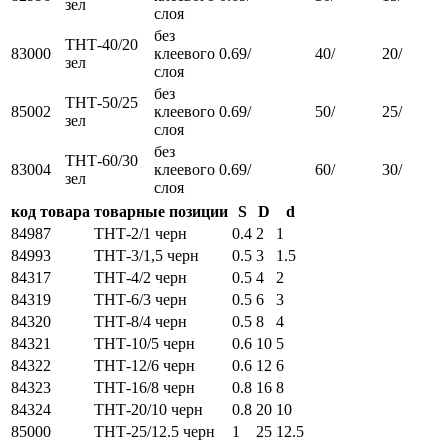
зел
слоя
без
ТНТ-40/20
83000
клеевого
0.69/
40/
20/
зел
слоя
без
ТНТ-50/25
85002
клеевого
0.69/
50/
25/
зел
слоя
без
ТНТ-60/30
83004
клеевого
0.69/
60/
30/
зел
слоя
код товара
товарные позиции
S
D
d
84987
ТНТ-2/1 черн
0.4
2
1
84993
ТНТ-3/1,5 черн
0.5
3
1.5
84317
ТНТ-4/2 черн
0.5
4
2
84319
ТНТ-6/3 черн
0.5
6
3
84320
ТНТ-8/4 черн
0.5
8
4
84321
ТНТ-10/5 черн
0.6
10
5
84322
ТНТ-12/6 черн
0.6
12
6
84323
ТНТ-16/8 черн
0.8
16
8
84324
ТНТ-20/10 черн
0.8
20
10
85000
ТНТ-25/12.5 черн
1
25
12.5