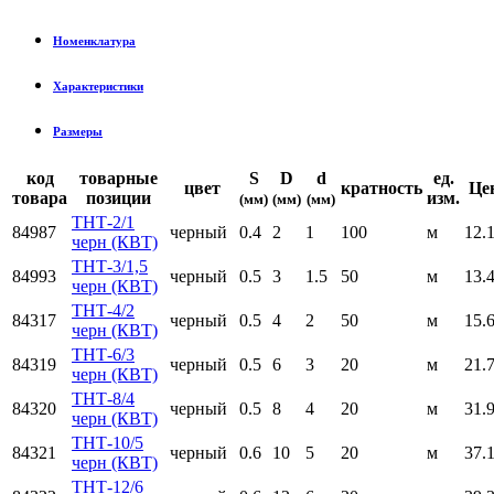
Номенклатура
Характеристики
Размеры
код
товарные
S
D
d
ед.
цвет
кратность
Це
товара
позиции
изм.
(мм)
(мм)
(мм)
ТНТ-2/1
84987
черный
0.4
2
1
100
м
12.
черн (КВТ)
ТНТ-3/1,5
84993
черный
0.5
3
1.5
50
м
13.
черн (КВТ)
ТНТ-4/2
84317
черный
0.5
4
2
50
м
15.
черн (КВТ)
ТНТ-6/3
84319
черный
0.5
6
3
20
м
21.
черн (КВТ)
ТНТ-8/4
84320
черный
0.5
8
4
20
м
31.
черн (КВТ)
ТНТ-10/5
84321
черный
0.6
10
5
20
м
37.
черн (КВТ)
ТНТ-12/6