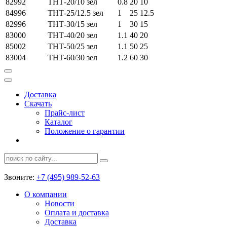
82992
ТНТ-20/10 зел
0.8
20
10
84996
ТНТ-25/12.5 зел
1
25
12.5
82996
ТНТ-30/15 зел
1
30
15
83000
ТНТ-40/20 зел
1.1
40
20
85002
ТНТ-50/25 зел
1.1
50
25
83004
ТНТ-60/30 зел
1.2
60
30
Доставка
Скачать
Прайс-лист
Каталог
Положение о гарантии
Звоните:
+7 (495) 989-52-63
О компании
Новости
Оплата и доставка
Доставка