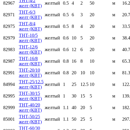
ТНТ-4/2
82967
желтый
0.5
4
2
50
м
16.
желт (КВТ)
ТНТ-6/3
82971
желтый
0.5
6
3
20
м
20.
желт (КВТ)
ТНТ-8/4
82975
желтый
0.5
8
4
20
м
33.
желт (КВТ)
ТНТ-10/5
82979
желтый
0.6
10
5
20
м
38.
желт (КВТ)
ТНТ-12/6
82983
желтый
0.6
12
6
20
м
40.
желт (КВТ)
ТНТ-16/8
82987
желтый
0.8
16
8
10
м
65.
желт (КВТ)
ТНТ-20/10
82991
желтый
0.8
20
10
10
м
81.
желт (КВТ)
ТНТ-25/12.5
84994
желтый
1
25
12.5
10
м
122
желт (КВТ)
ТНТ-30/15
82995
желтый
1
30
15
5
м
139
желт (КВТ)
ТНТ-40/20
82999
желтый
1.1
40
20
5
м
182
желт (КВТ)
ТНТ-50/25
85001
желтый
1.1
50
25
5
м
297
желт (КВТ)
ТНТ-60/30