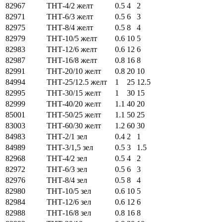
82967
ТНТ-4/2 желт
0.5
4
2
82971
ТНТ-6/3 желт
0.5
6
3
82975
ТНТ-8/4 желт
0.5
8
4
82979
ТНТ-10/5 желт
0.6
10
5
82983
ТНТ-12/6 желт
0.6
12
6
82987
ТНТ-16/8 желт
0.8
16
8
82991
ТНТ-20/10 желт
0.8
20
10
84994
ТНТ-25/12.5 желт
1
25
12.5
82995
ТНТ-30/15 желт
1
30
15
82999
ТНТ-40/20 желт
1.1
40
20
85001
ТНТ-50/25 желт
1.1
50
25
83003
ТНТ-60/30 желт
1.2
60
30
84983
ТНТ-2/1 зел
0.4
2
1
84989
ТНТ-3/1,5 зел
0.5
3
1.5
82968
ТНТ-4/2 зел
0.5
4
2
82972
ТНТ-6/3 зел
0.5
6
3
82976
ТНТ-8/4 зел
0.5
8
4
82980
ТНТ-10/5 зел
0.6
10
5
82984
ТНТ-12/6 зел
0.6
12
6
82988
ТНТ-16/8 зел
0.8
16
8