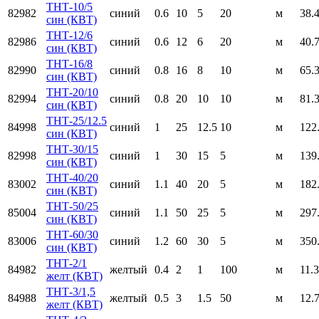
ТНТ-10/5
82982
синий
0.6
10
5
20
м
38.
син (КВТ)
ТНТ-12/6
82986
синий
0.6
12
6
20
м
40.
син (КВТ)
ТНТ-16/8
82990
синий
0.8
16
8
10
м
65.
син (КВТ)
ТНТ-20/10
82994
синий
0.8
20
10
10
м
81.
син (КВТ)
ТНТ-25/12.5
84998
синий
1
25
12.5
10
м
122
син (КВТ)
ТНТ-30/15
82998
синий
1
30
15
5
м
139
син (КВТ)
ТНТ-40/20
83002
синий
1.1
40
20
5
м
182
син (КВТ)
ТНТ-50/25
85004
синий
1.1
50
25
5
м
297
син (КВТ)
ТНТ-60/30
83006
синий
1.2
60
30
5
м
350
син (КВТ)
ТНТ-2/1
84982
желтый
0.4
2
1
100
м
11.
желт (КВТ)
ТНТ-3/1,5
84988
желтый
0.5
3
1.5
50
м
12.
желт (КВТ)