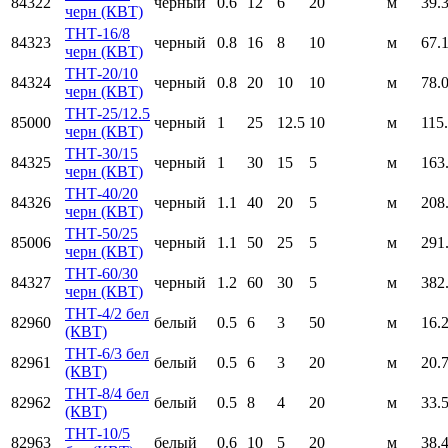
84322
черный
0.6
12
6
20
м
39.
черн (КВТ)
ТНТ-16/8
84323
черный
0.8
16
8
10
м
67.
черн (КВТ)
ТНТ-20/10
84324
черный
0.8
20
10
10
м
78.
черн (КВТ)
ТНТ-25/12.5
85000
черный
1
25
12.5
10
м
115
черн (КВТ)
ТНТ-30/15
84325
черный
1
30
15
5
м
163
черн (КВТ)
ТНТ-40/20
84326
черный
1.1
40
20
5
м
208
черн (КВТ)
ТНТ-50/25
85006
черный
1.1
50
25
5
м
291
черн (КВТ)
ТНТ-60/30
84327
черный
1.2
60
30
5
м
382
черн (КВТ)
ТНТ-4/2 бел
82960
белый
0.5
6
3
50
м
16.
(КВТ)
ТНТ-6/3 бел
82961
белый
0.5
6
3
20
м
20.
(КВТ)
ТНТ-8/4 бел
82962
белый
0.5
8
4
20
м
33.
(КВТ)
ТНТ-10/5
82963
белый
0.6
10
5
20
м
38.