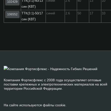
ТТК(3:1)-40/13
синий
2.6
40
13
10
102429
син (КВТ)
ТТК(3:1)-50/17
синий
2.6
50
17
10
106552
син (КВТ)
Компания Фортисфлекс с 2008 года осуществляет оптовые
поставки крепежных и электротехнических материалов на всей
территории Российской Федерации.
На сайте используются файлы cookie.