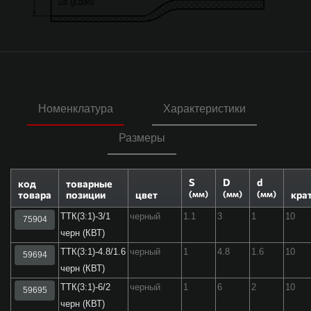
Номенклатура
Характеристики
Размеры
S
D
d
код
товарные
товара
позиции
цвет
кра
(мм)
(мм)
(мм)
ТТК(3:1)-3/1
черный
1.1
3
1
10
75904
черн (КВТ)
ТТК(3:1)-4.8/1.6
черный
1
4.8
1.6
10
59694
черн (КВТ)
ТТК(3:1)-6/2
черный
1
6
2
10
59695
черн (КВТ)