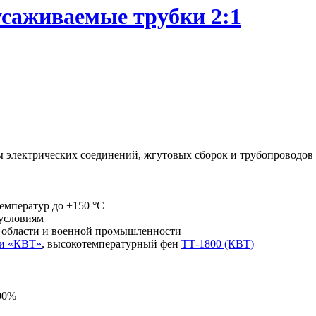
саживаемые трубки 2:1
ы электрических соединений, жгутовых сборок и трубопроводов
мператур до +150 °C
условиям
й области и военной промышленности
ки «КВТ»
,
высокотемпературный фен
ТТ-1800 (КВТ)
00%