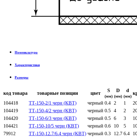
Номенклатура
Характеристики
Размеры
S
D
d
код товара
товарные позиции
цвет
к
(мм)
(мм)
(мм)
104418
ТТ-150-2/1 черн (КВТ)
черный
0.4
2
1
2
104419
ТТ-150-4/2 черн (КВТ)
черный
0.5
4
2
2
104420
ТТ-150-6/3 черн (КВТ)
черный
0.5
6
3
1
104421
ТТ-150-10/5 черн (КВТ)
черный
0.6
10
5
1
79912
ТТ-150-12.7/6.4 черн (КВТ)
черный
0.3
12.7
6.4
1