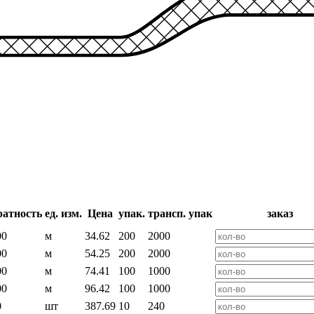
ратность
ед. изм.
Цена
упак.
трансп. упак
заказ
00
м
34.62
200
2000
00
м
54.25
200
2000
00
м
74.41
100
1000
00
м
96.42
100
1000
0
шт
387.69
10
240