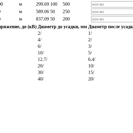
00
м
299.69
100
500
0
м
589.06
50
250
0
м
837.09
50
200
пряжение, до (кВ)
Диаметр до усадки, мм
Диаметр после усадк
2/
1/
4/
2/
6/
3/
10/
5/
12.7/
6.4/
20/
10/
30/
15/
40/
20/