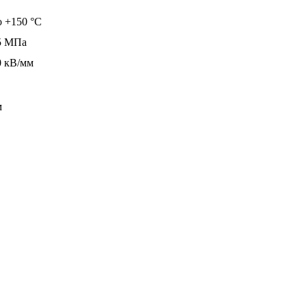
о +150 °C
5 МПа
0 кВ/мм
м