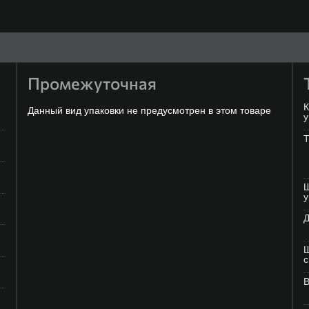
Промежуточная
К
Данный вид упаковки не предусмотрен в этом товаре
у
Т
Ш
у
Д
Ш
В