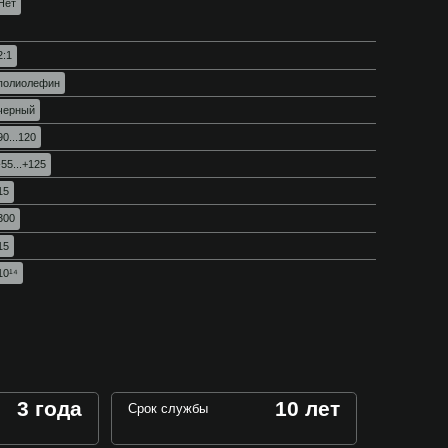
Нет
2:1
полиолефин
черный
90...120
-55...+125
15
300
15
10¹⁴
3 года
10 лет
Срок службы