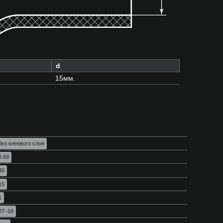
d
15мм.
без клеевого слоя
0.69
30
15
1
27–18