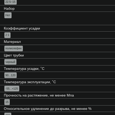
22.5–15
Набор
Нет
Коэффициент усадки
2:1
Материал
полиолефин
Цвет трубки
черный
Температура усадки, ˚С
90...120
Температура эксплуатации, ˚С
-55...+125
Прочность на растяжение, не менее Мпа
15
Относительное удлинение до разрыва, не менее %