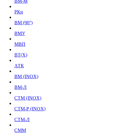
ВМ-М
РКн
ВМ (90°)
ВМУ
МВП
BT(X)
АТК
ВМ (INOX)
ВМ-Л
СТМ (INOX)
СТМ-Р (INOX)
СТМ-Л
СММ