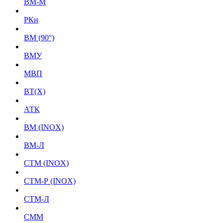
ВМ-М
РКн
ВМ (90°)
ВМУ
МВП
BT(X)
АТК
ВМ (INOX)
ВМ-Л
СТМ (INOX)
СТМ-Р (INOX)
СТМ-Л
СММ