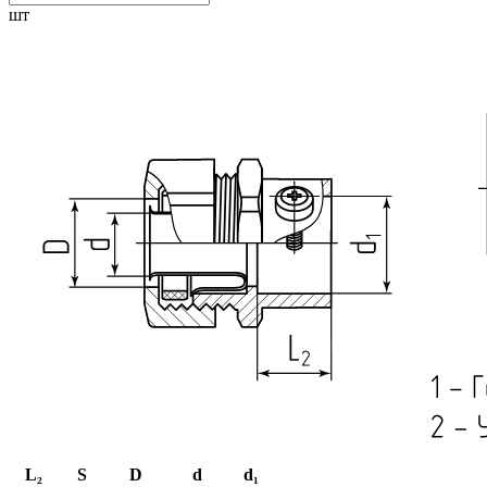
шт
L₂
S
D
d
d₁