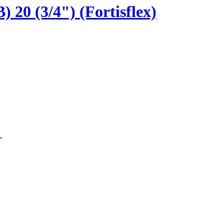
0 (3/4") (Fortisflex)
"