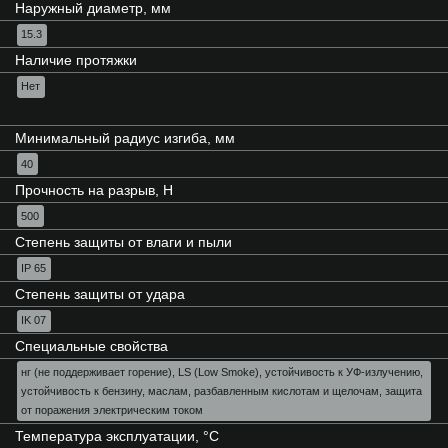
Наружный диаметр, мм
15.3
Наличие протяжки
Нет
Минимальный радиус изгиба, мм
40
Прочность на разрыв, Н
500
Степень защиты от влаги и пыли
IP 65
Степень защиты от удара
IK 07
Специальные свойства
нг (не поддерживает горение), LS (Low Smoke), устойчивость к УФ-излучению,
устойчивость к бензину, маслам, разбавленным кислотам и щелочам, защита
от поражения электрическим током
Температура эксплуатации, °С