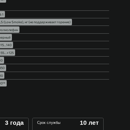
4:1
LS (Low Smoke), нг (не поддерживает горение)
полиолефин
черный
115...140
-55...+125
10
350
20
10¹⁴
3 года
10 лет
Срок службы