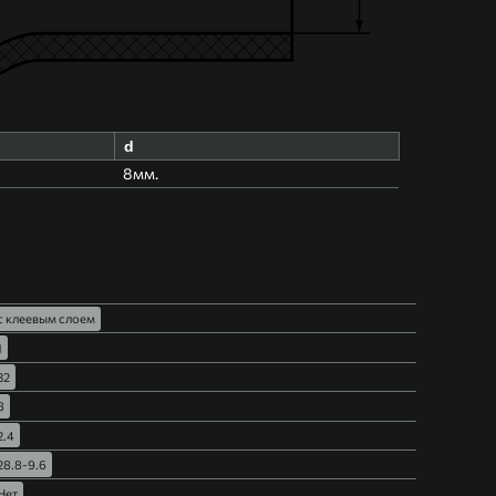
d
8мм.
с клеевым слоем
1
32
8
2.4
28.8-9.6
Нет