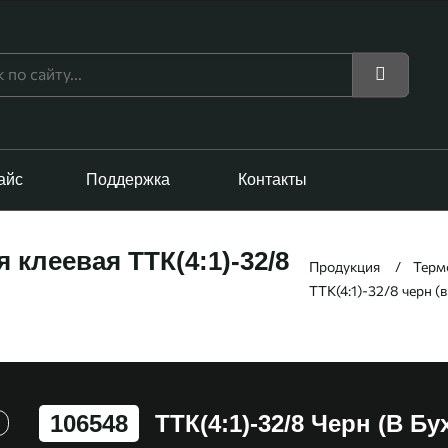
айс
Поддержка
Контакты
 клеевая ТТК(4:1)-32/8
Продукция
Терм
ТТК(4:1)-32/8 черн (в
106548
ТТК(4:1)-32/8 Черн (в Бу