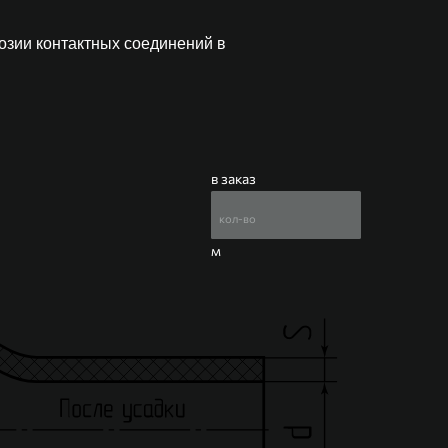
озии контактных соединений в
в заказ
м