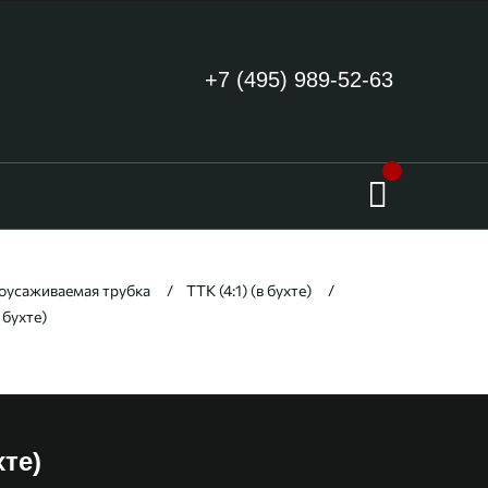
+7 (495) 989-52-63
оусаживаемая трубка
ТТК (4:1) (в бухте)
 бухте)
хте)