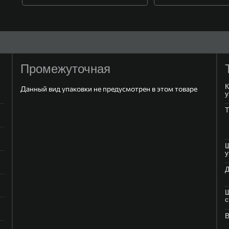
Промежуточная
К
Данный вид упаковки не предусмотрен в этом товаре
у
Т
Ш
у
Д
Ш
В