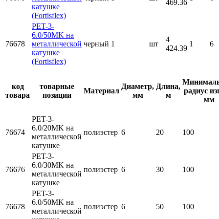
469.36
катушке
(Fortisflex)
PET-3-
6.0/50MK на
4
76678
металлической
черный
1
шт
1
6
424.39
катушке
(Fortisflex)
Минимал
код
товарные
Диаметр,
Длина,
Материал
радиус из
товара
позиции
мм
м
мм
PET-3-
6.0/20MK на
76674
полиэстер
6
20
100
металлической
катушке
PET-3-
6.0/30MK на
76676
полиэстер
6
30
100
металлической
катушке
PET-3-
6.0/50MK на
76678
полиэстер
6
50
100
металлической