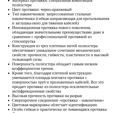
Материал протяжки: специальная композиция
полиэстера
Цвет протяжки: черно-оранжевый
Тип наконечников: запрессованные стальные
наконечники (гибкая направляющая для проталкивания
и заглушка-окно для тяжения кабелей)
Инновационная протяжка нового поколения,
обладающая значительными преимуществами даже в
сравнении с профессиональной протяжкой из
стеклопрутка
Конструкция из трех плетеных нитей полиэстера
обеспечивает уникальное сочетание механических
свойств: прочности, гибкости, пластичности и высокой
толкающей силы
Поверхность полиэстера обладает самым низким
коэффициентом трения.
Кроме того, благодаря плетеной конструкции
уменьшается площадь контакта протяжки с
поверхностью труб и проложенных кабелей. Все это
придает протяжке из полиэстера исключительные
антифрикционные свойства
Высокая прочность протяжки на разрыв
Сверхпрочное соединение «протяжка – наконечник»
Цветовая маркировка облегчает идентификацию
Особо гибкая и практически не ломающаяся протяжка