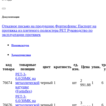
Документация
Отказное письмо на продукцию Фортисфлекс
Паспорт на
протяжка из плетеного полиэстера РЕТ
Руководство по
эксплуатации протяжек
Номенклатура
Характеристики
код
товарные
ед.
тр
цвет
кратность
Цена
упак.
товара
позиции
изм.
у
PET-3-
6.0/20MK на
2
76674
металлической
черный
1
шт
1
6
991.88
катушке
(Fortisflex)
PET-3-
6.0/30MK на
3
76676
металлической
черный
1
шт
1
6