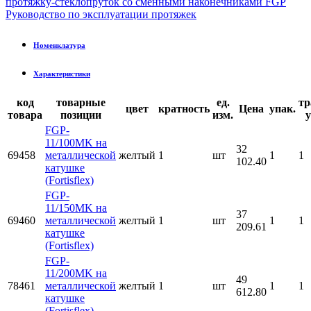
протяжку-стеклопруток со сменными наконечниками FGP
Руководство по эксплуатации протяжек
Номенклатура
Характеристики
код
товарные
ед.
тр
цвет
кратность
Цена
упак.
товара
позиции
изм.
FGP-
11/100MK на
32
69458
металлической
желтый
1
шт
1
1
102.40
катушке
(Fortisflex)
FGP-
11/150MK на
37
69460
металлической
желтый
1
шт
1
1
209.61
катушке
(Fortisflex)
FGP-
11/200MK на
49
78461
металлической
желтый
1
шт
1
1
612.80
катушке
(Fortisflex)