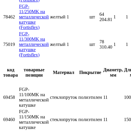
FGP-
11/250MK на
64
78462
металлической
желтый
1
шт
1
1
204.81
катушке
(Fortisflex)
FGP-
11/300MK на
78
75019
металлической
желтый
1
шт
1
1
310.40
катушке
(Fortisflex)
код
товарные
Диаметр,
Дл
Материал
Покрытие
товара
позиции
мм
FGP-
11/100MK на
69458
стеклопруток
полиэтилен
11
100
металлической
катушке
FGP-
11/150MK на
69460
стеклопруток
полиэтилен
11
150
металлической
катушке