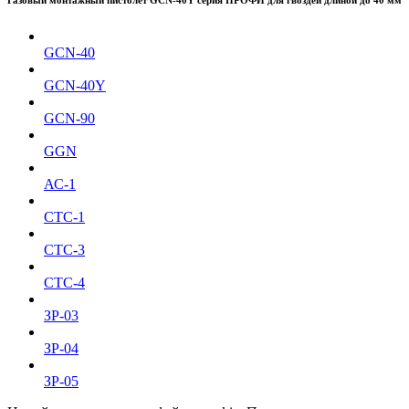
Газовый монтажный пистолет GCN-40Y серия ПРОФИ для гвоздей длиной до 40 мм
GCN-40
GCN-40Y
GCN-90
GGN
АС-1
СТС-1
СТС-3
СТС-4
ЗР-03
ЗР-04
ЗР-05