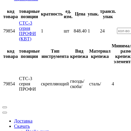
код
товарные
ед.
трансп.
кратность
Цена
упак.
товара
позиции
изм.
упак
СТС-3
серия
79854
1
шт
848.40
1
24
ПРОФИ
(КВТ)
Минима
код
товарные
Тип
Вид
Материал
разм
товара
позиции
инструмента
крепежа
крепежа
крепеж
элемент
СТС-3
гвоздь/
79854
серия
скрепляющий
сталь/
4
скоба/
ПРОФИ
Доставка
Скачать