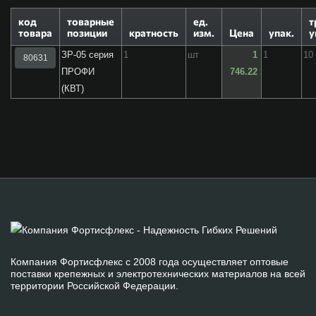
код
товарные
ед.
т
товара
позиции
кратность
изм.
Цена
упак.
у
ЗР-05 серия
1
шт
1
1
10
80631
ПРОФИ
746.22
(КВТ)
Компания Фортисфлекс с 2008 года осуществляет оптовые
поставки крепежных и электротехнических материалов на всей
территории Российской Федерации.