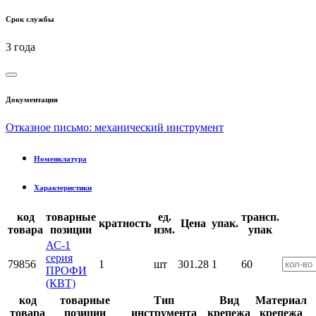
Срок службы
3 года
Документация
Отказное письмо: механический инструмент
Номенклатура
Характеристики
код
товарные
ед.
трансп.
кратность
Цена
упак.
товара
позиции
изм.
упак
АС-1
серия
79856
1
шт
301.28
1
60
ПРОФИ
(КВТ)
код
товарные
Тип
Вид
Материал
товара
позиции
инструмента
крепежа
крепежа