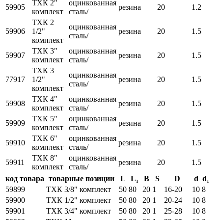
ТХК 2"
оцинкованная
59905
резина
20
1.2
комплект
сталь/
ТХК 2
оцинкованная
59906
1/2"
резина
20
1.5
сталь/
комплект
ТХК 3"
оцинкованная
59907
резина
20
1.5
комплект
сталь/
ТХК 3
оцинкованная
77917
1/2"
резина
20
1.5
сталь/
комплект
ТХК 4"
оцинкованная
59908
резина
20
1.5
комплект
сталь/
ТХК 5"
оцинкованная
59909
резина
20
1.5
комплект
сталь/
ТХК 6"
оцинкованная
59910
резина
20
1.5
комплект
сталь/
ТХК 8"
оцинкованная
59911
резина
20
1.5
комплект
сталь/
код товара
товарные позиции
L
L₁
B
S
D
d
d₁
59899
ТХК 3/8" комплект
50
80
20
1
16-20
10
8
59900
ТХК 1/2" комплект
50
80
20
1
20-24
10
8
59901
ТХК 3/4" комплект
50
80
20
1
25-28
10
8