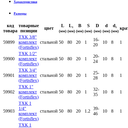
Характеристики
Размеры
код
товарные
L
L₁
B
S
D
d
d₁
цвет
кра
товара
позиции
(мм)
(мм)
(мм)
(мм)
(мм)
(мм)
(мм)
ТХК 3/8"
16-
59899
комплект
стальной
50
80
20
1
10
8
1
20
(Fortisflex)
ТХК 1/2"
20-
59900
комплект
стальной
50
80
20
1
10
8
1
24
(Fortisflex)
ТХК 3/4"
25-
59901
комплект
стальной
50
80
20
1
10
8
1
28
(Fortisflex)
ТХК 1"
32-
59902
комплект
стальной
50
80
20
1
10
8
1
35
(Fortisflex)
ТХК 1
1/4"
39-
59903
стальной
50
80
20
1.2
10
8
1
комплект
46
(Fortisflex)
ТХК 1