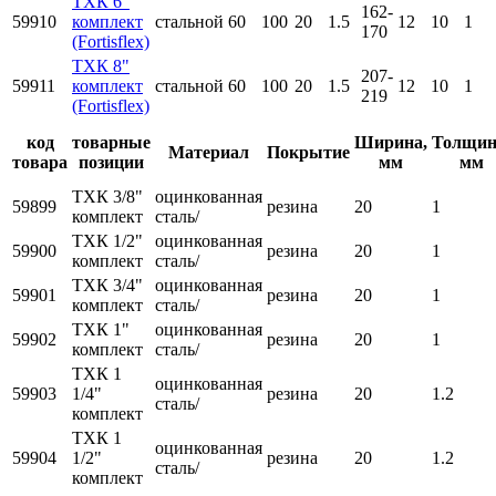
ТХК 6"
162-
59910
комплект
стальной
60
100
20
1.5
12
10
1
170
(Fortisflex)
ТХК 8"
207-
59911
комплект
стальной
60
100
20
1.5
12
10
1
219
(Fortisflex)
код
товарные
Ширина,
Толщин
Материал
Покрытие
товара
позиции
мм
мм
ТХК 3/8"
оцинкованная
59899
резина
20
1
комплект
сталь/
ТХК 1/2"
оцинкованная
59900
резина
20
1
комплект
сталь/
ТХК 3/4"
оцинкованная
59901
резина
20
1
комплект
сталь/
ТХК 1"
оцинкованная
59902
резина
20
1
комплект
сталь/
ТХК 1
оцинкованная
59903
1/4"
резина
20
1.2
сталь/
комплект
ТХК 1
оцинкованная
59904
1/2"
резина
20
1.2
сталь/
комплект