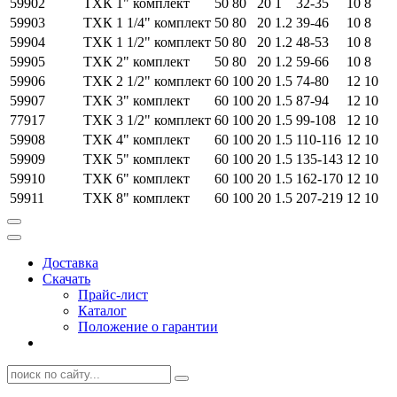
59902
ТХК 1" комплект
50
80
20
1
32-35
10
8
59903
ТХК 1 1/4" комплект
50
80
20
1.2
39-46
10
8
59904
ТХК 1 1/2" комплект
50
80
20
1.2
48-53
10
8
59905
ТХК 2" комплект
50
80
20
1.2
59-66
10
8
59906
ТХК 2 1/2" комплект
60
100
20
1.5
74-80
12
10
59907
ТХК 3" комплект
60
100
20
1.5
87-94
12
10
77917
ТХК 3 1/2" комплект
60
100
20
1.5
99-108
12
10
59908
ТХК 4" комплект
60
100
20
1.5
110-116
12
10
59909
ТХК 5" комплект
60
100
20
1.5
135-143
12
10
59910
ТХК 6" комплект
60
100
20
1.5
162-170
12
10
59911
ТХК 8" комплект
60
100
20
1.5
207-219
12
10
Доставка
Скачать
Прайс-лист
Каталог
Положение о гарантии