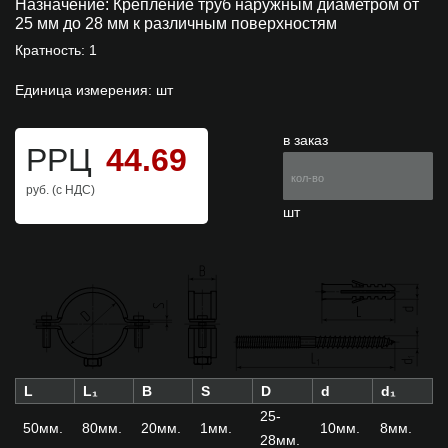
Назначение:
Крепление труб наружным диаметром от
25 мм до 28 мм к различным поверхностям
Кратность: 1
Единица измерения: шт
в заказ
РРЦ
44.69
руб. (с НДС)
шт
L
L₁
B
S
D
d
d₁
25-
50мм.
80мм.
20мм.
1мм.
10мм.
8мм.
28мм.