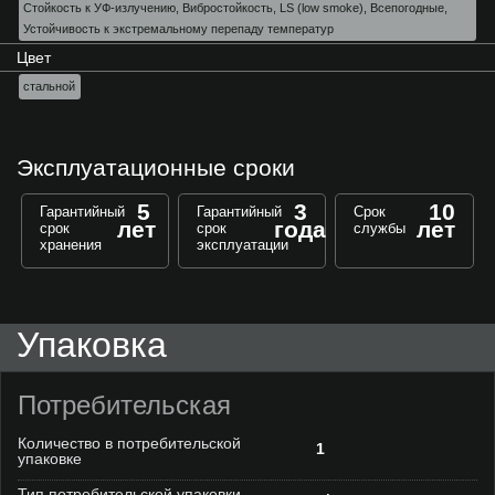
Стойкость к УФ-излучению, Вибростойкость, LS (low smoke), Всепогодные,
Устойчивость к экстремальному перепаду температур
Цвет
стальной
Эксплуатационные сроки
5
3
10
Гарантийный
Гарантийный
Срок
лет
года
лет
срок
срок
службы
хранения
эксплуатации
Упаковка
Потребительская
Количество в потребительской
1
упаковке
Тип потребительской упаковки