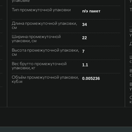
Тип промежуточной упаковки
Т
п/э пакет
Длина промежуточной упаковки,
34
см
Ш
у
Ширина промежуточной
22
упаковки, см
Д
Высота промежуточной упаковки,
7
см
Ш
Вес брутто промежуточной
1.1
упаковки, кг
В
Объём промежуточной упаковки,
0.005236
куб.м
В
у
О
к