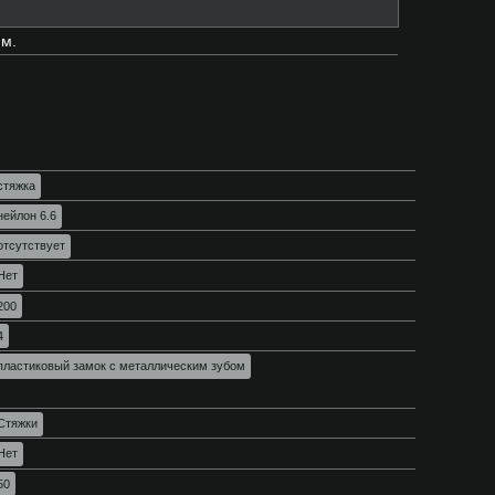
м.
стяжка
нейлон 6.6
отсутствует
Нет
200
4
пластиковый замок с металлическим зубом
Стяжки
Нет
50