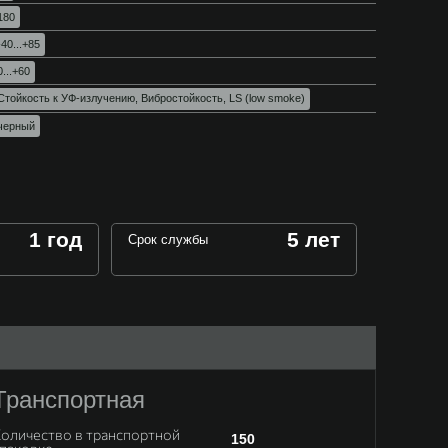
180
-40...+85
0...+60
Стойкость к УФ-излучению, Вибростойкость, LS (low smoke)
черный
1 год
5 лет
Срок службы
Транспортная
оличество в транспортной
150
паковке