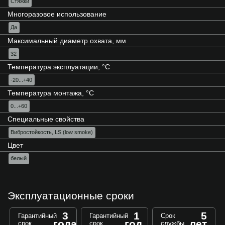
Стяжки
Многоразовое использование
Да
Максимальный диаметр охвата, мм
32
Температура эксплуатации, °C
-20...+40
Температура монтажа, °C
0...+60
Специальные свойства
Вибростойкость, LS (low smoke)
Цвет
белый
Эксплуатационные сроки
3
1
5
Гарантийный
Гарантийный
Срок
года
год
лет
срок
срок
службы