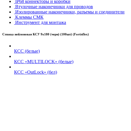
IP68 коннекторы и коробки
Втулочные наконечники для проводов
Изолированные наконечники, разъемы и соединители
Клеммы СМК
Инструмент для монтажа
Стяжка нейлоновая КСУ 9х180 (черн) (100шт) (Fortisflex)
КСС (белые)
КСС «MULTILOCK» (белые)
КСС «OutLock» (бел)