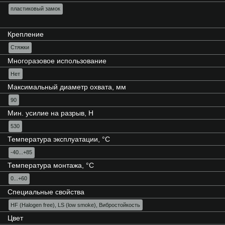
пластиковый замок
Крепление
Стяжки
Многоразовое использование
Нет
Максимальный диаметр охвата, мм
90
Мин. усилие на разрыв, Н
530
Температура эксплуатации, °C
-40...+85
Температура монтажа, °C
0...+60
Специальные свойства
HF (Halogen free), LS (low smoke), Вибростойкость
Цвет