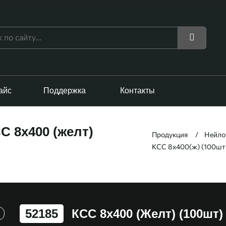
айс
Поддержка
Контакты
С 8х400 (желт)
Продукция
Нейло
КСС 8х400(ж) (100шт
52185
КСС 8х400 (желт) (100шт)