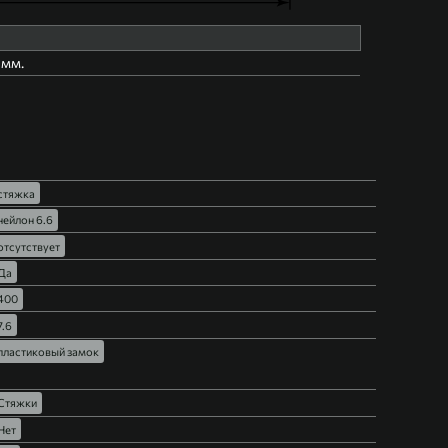
9мм.
стяжка
нейлон 6.6
отсутствует
Да
400
7.6
пластиковый замок
Стяжки
Нет