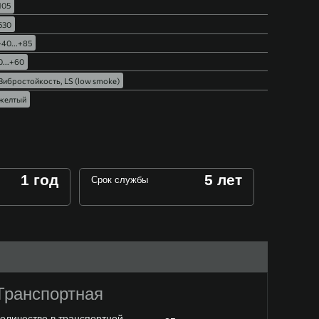
105
530
-40...+85
0...+60
Вибростойкость, LS (low smoke)
желтый
1 год
5 лет
Срок службы
Транспортная
оличество в транспортной