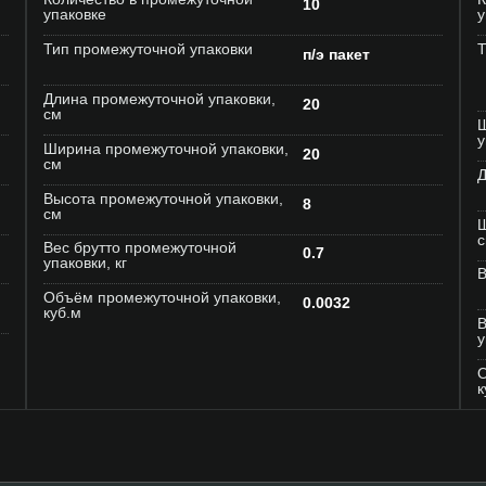
10
упаковке
у
Тип промежуточной упаковки
Т
п/э пакет
Длина промежуточной упаковки,
20
см
Ш
у
Ширина промежуточной упаковки,
20
см
Д
Высота промежуточной упаковки,
8
см
Ш
Вес брутто промежуточной
0.7
упаковки, кг
В
Объём промежуточной упаковки,
0.0032
куб.м
В
у
О
к