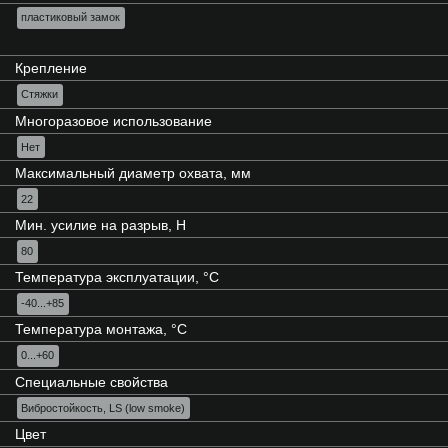
пластиковый замок
Крепление
Стяжки
Многоразовое использование
Нет
Максимальный диаметр охвата, мм
22
Мин. усилие на разрыв, Н
80
Температура эксплуатации, °C
-40...+85
Температура монтажа, °C
0...+60
Специальные свойства
Вибростойкость, LS (low smoke)
Цвет