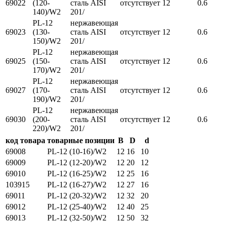
69022
(120-
сталь AISI
отсутствует
12
0.6
140)/W2
201/
PL-12
нержавеющая
69023
(130-
сталь AISI
отсутствует
12
0.6
150)/W2
201/
PL-12
нержавеющая
69025
(150-
сталь AISI
отсутствует
12
0.6
170)/W2
201/
PL-12
нержавеющая
69027
(170-
сталь AISI
отсутствует
12
0.6
190)/W2
201/
PL-12
нержавеющая
69030
(200-
сталь AISI
отсутствует
12
0.6
220)/W2
201/
код товара
товарные позиции
B
D
d
69008
PL-12 (10-16)/W2
12
16
10
69009
PL-12 (12-20)/W2
12
20
12
69010
PL-12 (16-25)/W2
12
25
16
103915
PL-12 (16-27)/W2
12
27
16
69011
PL-12 (20-32)/W2
12
32
20
69012
PL-12 (25-40)/W2
12
40
25
69013
PL-12 (32-50)/W2
12
50
32