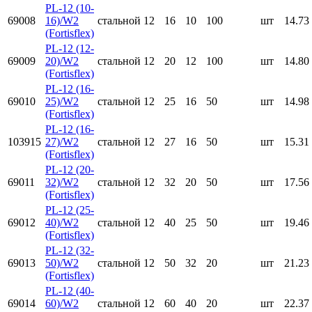
PL-12 (10-
69008
16)/W2
стальной
12
16
10
100
шт
14.73
(Fortisflex)
PL-12 (12-
69009
20)/W2
стальной
12
20
12
100
шт
14.80
(Fortisflex)
PL-12 (16-
69010
25)/W2
стальной
12
25
16
50
шт
14.98
(Fortisflex)
PL-12 (16-
103915
27)/W2
стальной
12
27
16
50
шт
15.31
(Fortisflex)
PL-12 (20-
69011
32)/W2
стальной
12
32
20
50
шт
17.56
(Fortisflex)
PL-12 (25-
69012
40)/W2
стальной
12
40
25
50
шт
19.46
(Fortisflex)
PL-12 (32-
69013
50)/W2
стальной
12
50
32
20
шт
21.23
(Fortisflex)
PL-12 (40-
69014
60)/W2
стальной
12
60
40
20
шт
22.37