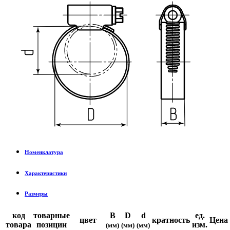
Номенклатура
Характеристики
Размеры
код
товарные
B
D
d
ед.
цвет
кратность
Цена
товара
позиции
изм.
(мм)
(мм)
(мм)