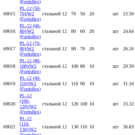
(Fortisflex)
PL-12 (50-
69015
70)/W2
стальной
12
70
50
20
шт
23.50
(Fortisflex)
PL-12 (60-
69016
80)/W2
стальной
12
80
60
20
шт
24.64
(Fortisflex)
PL-12 (70-
69017
90)/W2
стальной
12
90
70
20
шт
26.16
(Fortisflex)
PL-12 (80-
69018
100)/W2
стальной
12
100
80
10
шт
29.50
(Fortisflex)
PL-12 (90-
69019
110)/W2
стальной
12
110
90
10
шт
31.16
(Fortisflex)
PL-12
(100-
69020
стальной
12
120
100
10
шт
33.32
120)/W2
(Fortisflex)
PL-12
(110-
69021
стальной
12
130
110
10
шт
36.83
130)/W2
(Fortisflex)