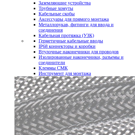
Заземляющие устройства
Трубные хомуты
Кабельные скобы
Аксессуары для прямого монтажа
Металлорукав, фитинги для ввода и
соединения
Кабельная протяжка (УЗК)
Герметичные кабельные вводы
IP68 коннекторы и коробки
Втулочные наконечники для проводов
Изолированные наконечники, разъемы и
соединители
Клеммы СМК
Инструмент для монтажа