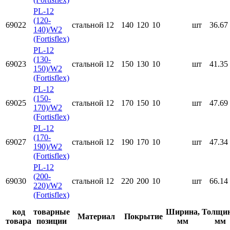
PL-12
(120-
69022
стальной
12
140
120
10
шт
36.67
140)/W2
(Fortisflex)
PL-12
(130-
69023
стальной
12
150
130
10
шт
41.35
150)/W2
(Fortisflex)
PL-12
(150-
69025
стальной
12
170
150
10
шт
47.69
170)/W2
(Fortisflex)
PL-12
(170-
69027
стальной
12
190
170
10
шт
47.34
190)/W2
(Fortisflex)
PL-12
(200-
69030
стальной
12
220
200
10
шт
66.14
220)/W2
(Fortisflex)
код
товарные
Ширина,
Толщин
Материал
Покрытие
товара
позиции
мм
мм