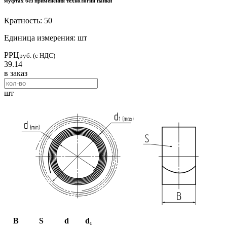
муфтах без применения технологии пайки
Кратность: 50
Единица измерения: шт
РРЦ
руб. (с НДС)
39.14
в заказ
шт
B
S
d
d₁