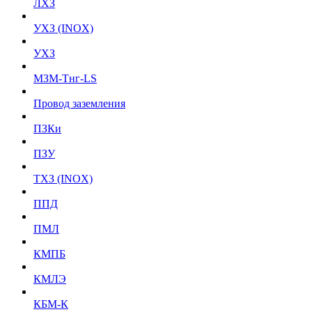
ЛХЗ
УХЗ (INOX)
УХЗ
МЗМ-Тнг-LS
Провод заземления
ПЗКи
ПЗУ
ТХЗ (INOX)
ППД
ПМЛ
КМПБ
КМЛЭ
КБМ-К