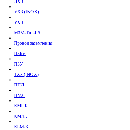
ЛХЗ
УХЗ (INOX)
УХЗ
МЗМ-Тнг-LS
Провод заземления
ПЗКи
ПЗУ
ТХЗ (INOX)
ППД
ПМЛ
КМПБ
КМЛЭ
КБМ-К