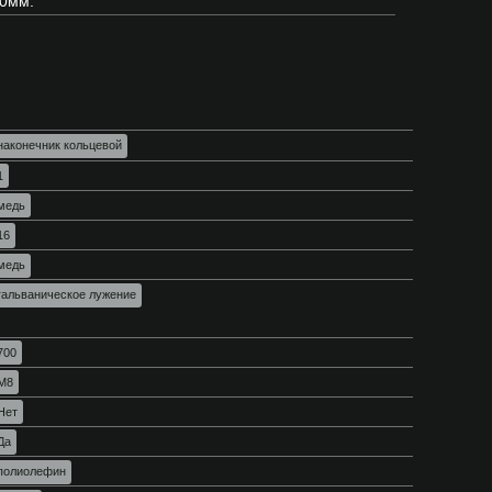
0мм.
наконечник кольцевой
1
медь
16
медь
гальваническое лужение
700
М8
Нет
Да
полиолефин