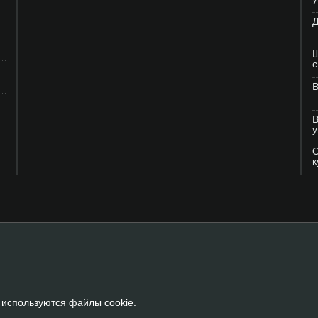
Д
Ш
В
В
у
О
к
 используются файлы cookie.