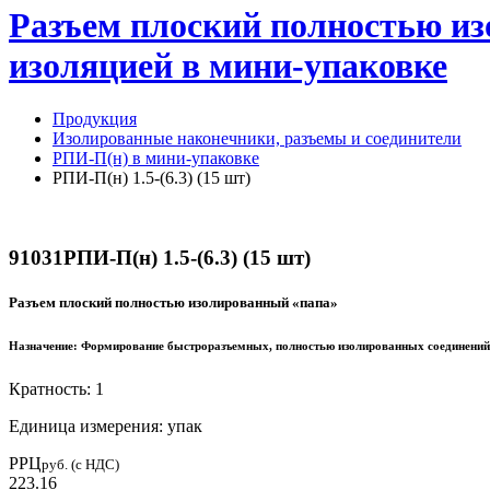
Разъем плоский полностью изо
изоляцией в мини-упаковке
Продукция
Изолированные наконечники, разъемы и соединители
РПИ-П(н) в мини-упаковке
РПИ-П(н) 1.5-(6.3) (15 шт)
91031
РПИ-П(н) 1.5-(6.3) (15 шт)
Разъем плоский полностью изолированный «папа»
Назначение:
Формирование быстроразъемных, полностью изолированных соединений 
Кратность: 1
Единица измерения: упак
РРЦ
руб. (с НДС)
223.16